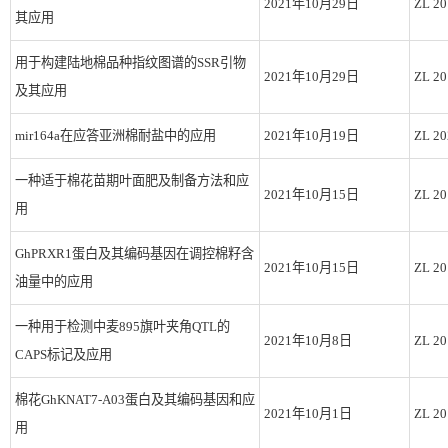
2021年10月29日
ZL 20
其应用
用于构建陆地棉品种指纹图谱的SSR引物
2021年10月29日
ZL 20
及其应用
mir164a在应答亚洲棉耐盐中的应用
2021年10月19日
ZL 20
一种适于棉花苗期叶面肥及制备方法和应
2021年10月15日
ZL 20
用
GhPRXR1蛋白及其编码基因在调控棉籽含
2021年10月15日
ZL 20
油量中的应用
一种用于检测中麦895旗叶夹角QTL的
2021年10月8日
ZL 20
CAPS标记及应用
棉花GhKNAT7-A03蛋白及其编码基因和应
2021年10月1日
ZL 20
用