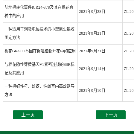
陆地棉转化事件ICR24-378及其在棉花育
2021年9月28日
ZL 20
种中的应用
一种适用于刺吸电位技术的小型昆虫银胶
2021年9月21日
ZL 20
固定方法
棉花GhACO基因在促进植物开花中的应用
2021年9月21日
ZL 20
与棉花隐性芽黄基因V1紧密连锁的SSR标
2021年9月14日
ZL 20
记及其应用
一种棉蚜性母、雄蚜、性雌室内高效诱导
2021年9月10日
ZL 20
方法
上一页
下一页