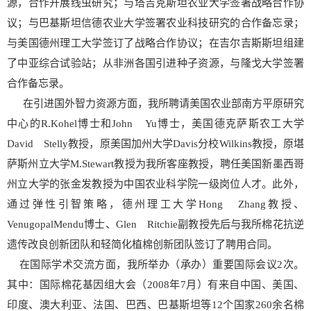
源，合作开展线虫研究；与塔吉克斯坦农业大学签署战略合作协
议；与巴基斯坦信德农业大学签署农业科技研究的合作备忘录；
与美国德州理工大学签订了战略合作协议；在吉尔吉斯斯坦组建
了中亚综合试验站；从非洲各国引进种子资源，与隆戈大学签署
合作备忘录。
在引进国外智力资源方面，我所聘请美国农业部南方平原研究
中心的R.Kohel博士和John Yu博士，美国德克萨斯农工大学
David Stelly教授，原美国加州大学Davis分校Wilkins教授，原堪
萨斯州立大学M.Stewart教授为我所客座教授，聘任美国新墨西哥
州立大学的张金发教授为中国农业科学院一级岗位人才。此外，
通过弹性引智策略，德州理工大学Hong Zhang教授、
VenugopalMendu博士、Glen Ritchie副教授先后与我所棉花抗逆
遗传改良创新团队和轻简化植棉创新团队签订了聘用合同。
在国际学术交流方面，我所举办（承办）重要国际会议2次。
其中：国际棉花基因组大会（2008年7月）有来自中国、美国、
印度、澳大利亚、法国、巴西、巴基斯坦等12个国家260余名棉