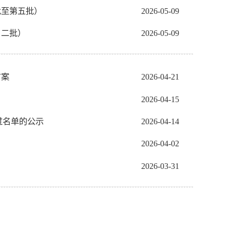
批至第五批）
2026-05-09
、二批）
2026-05-09
方案
2026-04-21
2026-04-15
过名单的公示
2026-04-14
2026-04-02
2026-03-31