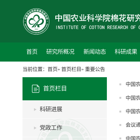
首页
研究所概况
新闻动态
科研成果
当前位置：
首页
»
首页栏目
» 重要公告
中国
首页栏目
中国
科研进展
中国农
会议通
党政工作
中国农