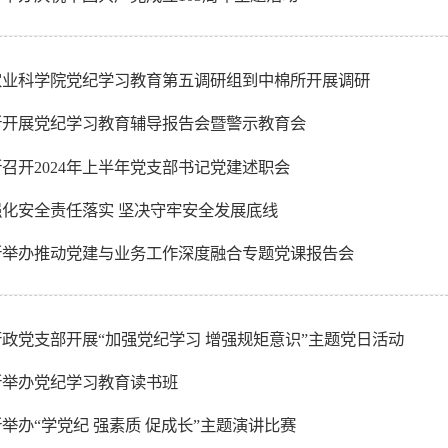
农业科学院党纪学习教育第五调研组到中棉所开展调研
所开展党纪学习教育辅导报告会暨警示教育会
召开2024年上半年党支部书记党建述职会
强化安全责任落实 坚决守牢安全发展底线
所举办推动党建与业务工作深度融合专题党课报告会
政党支部开展“加强党纪学习 增强规矩意识”主题党日活动
所举办党纪学习教育读书班
举办“学党纪 强素质 促成长”主题演讲比赛