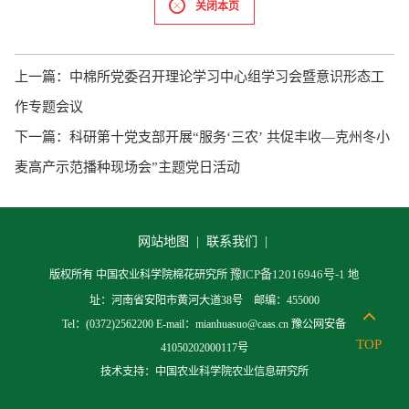
关闭本页
上一篇：
中棉所党委召开理论学习中心组学习会暨意识形态工
作专题会议
下一篇：
科研第十党支部开展“服务‘三农’ 共促丰收—克州冬小
麦高产示范播种现场会”主题党日活动
网站地图 |
联系我们 |
豫ICP备12016946号-1
版权所有 中国农业科学院棉花研究所
地
址：河南省安阳市黄河大道38号 邮编：455000
Tel：(0372)2562200 E-mail：mianhuasuo@caas.cn 豫公网安备
TOP
41050202000117号
技术支持：中国农业科学院农业信息研究所