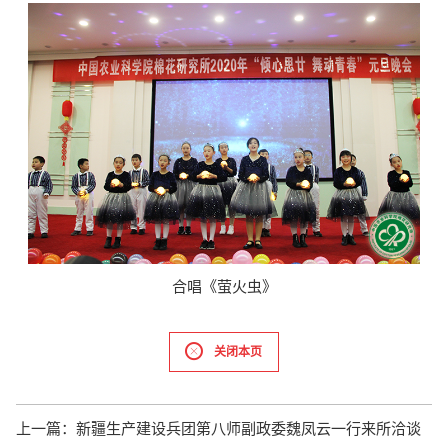
合唱《萤火虫》
关闭本页
上一篇：
新疆生产建设兵团第八师副政委魏凤云一行来所洽谈