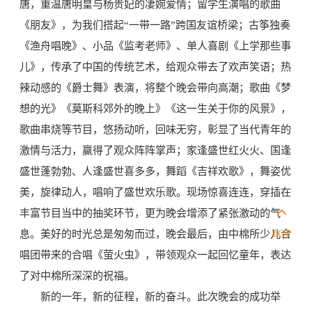
唐，重温唐明皇与杨贵妃的凄婉爱情；留学生演唱的歌曲
《朋友》，为我们搭起“一带一路”跨国友谊桥梁；古筝独奏
《渔舟唱晚》、小品《监考老师》、单人喜剧《上学那些事
儿》，传承了中国的传统艺术，给观众带去了欢声笑语；热
辣动感的《爵士舞》表演，将整个晚会带向高潮；歌曲《梦
想的光》《莫斯科郊外的晚上》《这一生关于你的风景》，
歌曲串烧等节目，悠扬动听，回味无穷，彰显了当代青年的
激情与活力，赢得了观众阵阵掌声；家逢盛世红火火、国逢
盛世蓬勃勃、人逢盛世喜多多，舞蹈《吉祥欢歌》，舞姿优
美，旋律动人，唱响了盛世欢乐歌。现场惊喜连连，穿插在
丰富节目当中的抽奖环节，更为晚会增添了紧张激动的气
TOP
息。美好的时光总是匆匆而过，晚会最后，由中棉所少儿合
唱团带来的合唱《萤火虫》，带领观众一起回忆童年，表达
了对中棉所深深的祝福。
新的一年，新的征程，新的奋斗。此次晚会的成功举