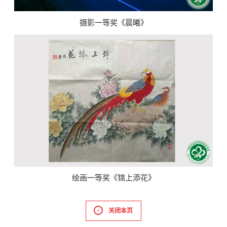
摄影一等奖《晨曦》
绘画一等奖《锦上添花》
关闭本页