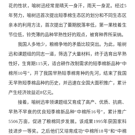
花的性状，喻树迅经常是晴天一身汗，雨天一身泥。经过5
年努力，喻树迅首次提出短季棉生态区的划分和不同生态区
亲本的利用方法，首次提出了蕾期脱落率低，第一果枝着生
节位低，铃壳薄的品种早熟性好的观点，被育种界所采纳。
我国人多地少，粮棉争地的矛盾比较突出。为此，喻树
迅和课题组的同志一道，筛选了大量材料，终于选育出早熟
性好，生育期115天，适合耕作改制需求的短季棉新品种“中
棉所10号”，开了我国早熟短季棉育种的先河，结束了我国
无早熟短季棉品种的历史，并迅速在全国大面积推广，累计
产生经济效益近8亿元。
接着，喻树迅率领课题组又育成了高产、优质、抗病、
早熟不早衰的优良短季棉新品种“中棉所16号”，累计推广
5506万亩，促进了粮棉同步发展。该成果1995年获国家科
技进步一等奖。之后他们又培育成功“中棉所18号”和“中棉