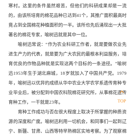
寒村。这里的条件虽然艰苦，但他们的科研成果却是一流
的，由该所培育的棉花品种已达到41个，其推广面积最高时
竟占到全国棉花种植面积的一半。该所也先后涌现出一大批
著名的棉花专家，喻树迅就是其中一位。
喻树迅常说：“作为农业科研工作者，就是要做农业先
进生产力的代表，就是要为广大农民的最根本利益服务，培
育优良的作物品种就是实现这两个目标的一条途径。”喻树
迅1953年生于湖北麻城，18岁就加入了中国共产党。1979
年，喻树迅以优异的成绩从华中农业大学农学系遗传育种专
业毕业后，被分配到中国农科院棉花研究所，从事棉花遗传
TOP
育种工作，一干就是23年。
育种工作成功与否在很大程度上取决于所掌握的种质资
源的深度和广度。喻树迅利用一切机会，和同事们一起到辽
宁、新疆、甘肃、山西等特早熟棉区实地考察。为了观察棉