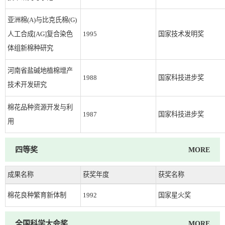
亚洲棉(A)与比克氏棉(G)
人工合成[AG]复合染色
1995
国家技术发明奖
体组新棉种研究
河南省盐碱地植棉增产
1988
国家科技进步奖
技术开发研究
棉花品种资源开发与利
1987
国家科技进步奖
用
四等奖
MORE
成果名称
获奖年度
获奖名称
棉花良种繁育新体制
1992
国家星火奖
全国科学大会奖
MORE