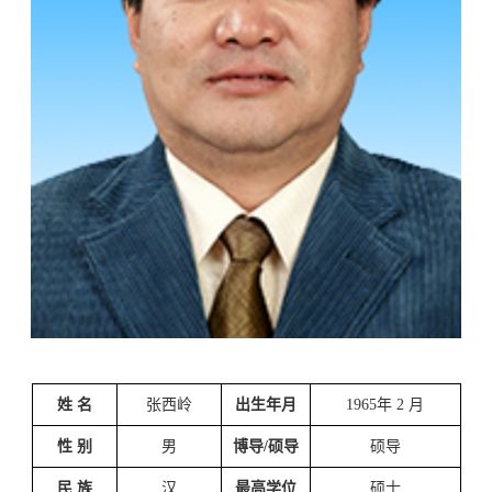
姓
名
张西岭
出生年月
1965
年
2
月
性
别
男
博导
/
硕导
硕导
民
族
汉
最高学位
硕士