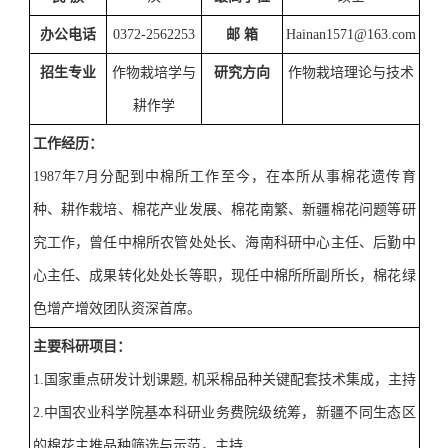
办公电话
0372-2562253
邮
箱
Hainan1571@163.com
招生专业
作物栽培学与
研究方向
作物栽培理论与技术
耕作学
工作经历
：
1987
年
7
月分
配到中棉所工作至今，在本所从事棉花遗传育
种、耕作栽培、棉花产业发展、
棉花南
繁、新疆棉花问题等研
究工作，曾任中
棉所农管
处处长、海南科研中心主任、后勤中
心主任、成果转化处处长等职，现任中棉
所所副
所长，棉花绿
色增产增效团队资深首席。
主要科研项目：
1.
国家重点研发计划课题
,
机采棉品种关键配套技术集成，主持
2.
中国农业科学院基本科研业务费院级统筹，
新疆不同生态区
的棉花主
推品种
筛选与示范，主持