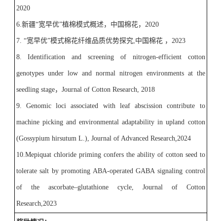
2020
6.
新疆
“
宽早优
”
植棉模式概述，中国棉花，
2020
7.
“
宽早优
”
模式棉花纤维品质优势探究
,
中国棉花 ，
2023
8. I
dentification and screening of nitrogen-efficient cotton
genotypes under low and normal nitrogen environments at the
seedling stage
，
Journal of Cotton Research, 2018
9.
Genomic loci associated with leaf abscission contribute to
machine picking and environmental
adaptability in upland cotton
(Gossypium
hirsutum
L.), Journal of Advanced Research
,
2024
10.Mepiquat chloride priming confers the
ability of
cotton seed to
tolerate salt by
promoting ABA-operated GABA signaling control
of
the
ascorbate–glutathione cycle,
Journal of Cotton
Research,2023