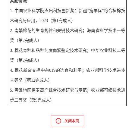
奖励情况
：
1.
中国农业科学院杰出科技创新奖：新疆
“
宽早优
”
综合植棉技
术研究与应用，
2023
（第
1
完成人）
2.
南繁棉花的生育规律和关键技术研究；海南省科学技术一等
奖（第
2
完成人）
3.
棉花育种和品种纯度南繁鉴定技术研究；中华农业科技二等
奖（第
2
完成人）
4.
棉花新杂交棉中杂
019
的选育和利用；农业部科学技术进步
三等奖（第
12
完成人）
5.
黄淮地区棉麦高产综合技术研究与示范；农业部可续技术进
步二等奖（第
9
完成人）
关闭本页