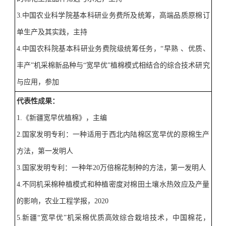
3.
中国农业科学
院基本
科研业务费所及统筹，高端品质原棉订
单生产及其实践，主持
4.
中国农科院基本科研业务费院级统筹任务，
“
早熟 、优质、
丰产
”
机采棉新品种与
“
宽早优
”
植棉模式相结合的综合技术研究
与应用，参加
代表性
成果
：
1.
《新疆宽早优植棉》，主编
2.
国家发明专利：一种适用于西北内陆棉区宽早优的原棉生产
方法，第一发明人
3.
国家发明专利：一种年
20
万倍棉花制种的方法，第一发明人
4.
不同机采棉种植模式和种植密度对棉田土壤水热效应及产量
的影响，农业工程学报，
2020
5.
新疆
“
宽早优
”
机采棉优质高效综合栽培技术，中国棉花，