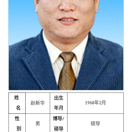
姓
出生
年
月
赵新华
1968
2
名
年月
性
博导
/
男
硕导
别
硕导