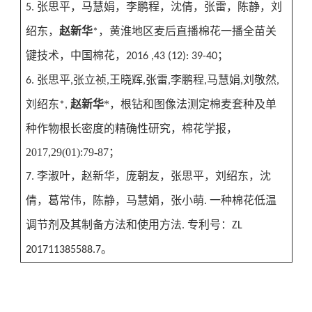
张思平，马慧娟，李鹏程，沈倩，张雷，陈静，刘
5.
绍东，
赵新华
，黄淮地区麦后直播棉花一播全苗关
*
键技术，中国棉花，
；
2016 ,43 (12): 39-40
张思平
张立祯
王晓辉
张雷
李鹏程
马慧娟
刘敬然
6.
,
,
,
,
,
,
,
刘绍东
赵新华
*
，根钻和图像法测定棉麦套种及单
*,
种作物根长密度的精确性研究，棉花学报，
2017,29(01):79-87
；
李淑叶，赵新华，庞朝友，张思平，刘绍东，沈
7.
倩，葛常伟，陈静，马慧娟，张小萌
一种棉花低温
.
调节剂及其制备方法和使用方法
专利号：
.
ZL
。
201711385588.7