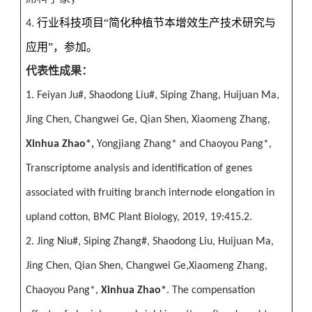
行业科技项目“简化种植节本增效生产技术研究与
4.
应用”，参加。
代表性成果：
1. Feiyan Ju#, Shaodong Liu#, Siping Zhang, Huijuan Ma,
Jing Chen, Changwei Ge, Qian Shen, Xiaomeng Zhang,
Xinhua Zhao*,
Yongjiang Zhang* and Chaoyou Pang*,
Transcriptome analysis and identification of genes
associated with fruiting branch internode elongation in
upland cotton, BMC Plant Biology, 2019, 19:415.2.
2. Jing Niu#, Siping Zhang#, Shaodong Liu, Huijuan Ma,
Jing Chen, Qian Shen, Changwei Ge,Xiaomeng Zhang,
Chaoyou Pang*,
Xinhua Zhao*
. The compensation