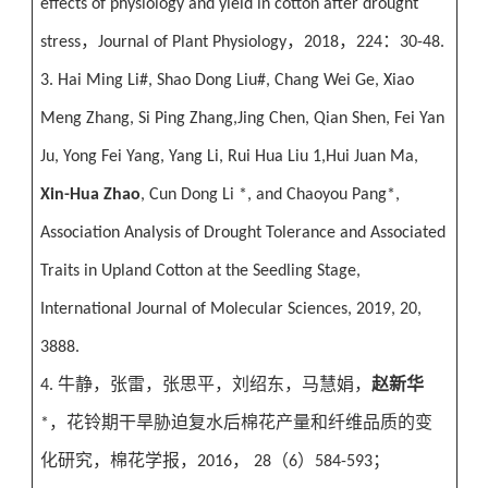
effects of physiology and yield in cotton after drought
，
，
，
：
stress
Journal of Plant Physiology
2018
224
30-48.
3. Hai Ming Li#, Shao Dong Liu#, Chang Wei Ge, Xiao
Meng Zhang, Si Ping Zhang,Jing Chen, Qian Shen, Fei Yan
Ju, Yong Fei Yang, Yang Li, Rui Hua Liu 1,Hui Juan Ma,
Xin-Hua Zhao
, Cun Dong Li *, and Chaoyou Pang*,
Association Analysis of Drought Tolerance and Associated
Traits in Upland Cotton at the Seedling Stage,
International Journal of Molecular Sciences, 2019, 20,
3888.
牛静，张雷，张思平，刘绍东，马慧娟，
赵新华
4.
，花铃期干旱胁迫复水后棉花产量和纤维品质的变
*
化研究，棉花学报，
，
（
）
；
2016
28
6
584-593