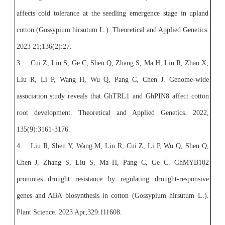
affects cold tolerance at the seedling emergence stage in upland
cotton (Gossypium hirsutum L.). Theoretical and Applied Genetics.
2023 21;136(2):27.
3.
Cui Z, Liu S, Ge C, Shen Q, Zhang S, Ma H, Liu R, Zhao X,
Liu R, Li P, Wang H, Wu Q, Pang C, Chen J. Genome-wide
association study reveals that GhTRL1 and GhPIN8 affect cotton
root development. Theoretical and Applied Genetics. 2022,
135(9):3161-3176.
4.
Liu R, Shen Y, Wang M, Liu R, Cui Z, Li P, Wu Q, Shen Q,
Chen J, Zhang S, Liu S, Ma H, Pang C, Ge C. GhMYB102
promotes drought resistance by regulating drought-responsive
genes and ABA biosynthesis in cotton (Gossypium hirsutum L.).
Plant Science. 2023 Apr;329:111608.