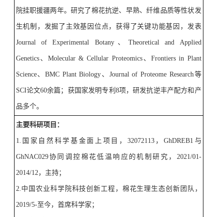
院挂职援疆两年。
研究了棉花抗逆、早熟、纤维品质等性状发
生机制，发掘了主效基因位点，获得了关键功能基因，发表
Journal of Experimental Botany
、
Theoretical and Applied
Genetics
、
Molecular & Cellular Proteomics
、
Frontiers in Plant
Science
、
BMC Plant Biology
、
Journal of Proteome Research
等
SCI
论文
60
余篇；
获国家发明专利
8
项，
研发抗逆丰产配方
和产
品多
个。
主要科研项目：
1.
国家自然科学基金面上项目，
32072113
，
GhDREB1
与
GhNAC029
协同调控棉花低温响应的机制研究，
2021/01-
2014/12
，主持；
2.
中国农业科学院科技创新工程，棉花生理生态创新团队，
2019/5-
至今，首席科学家；