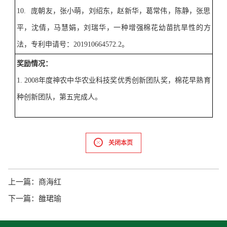
10.
庞朝友，张小萌，刘绍东，赵新华，葛常伟，陈静，张思
平，沈倩，马慧娟，刘瑞华，一种增强棉花幼苗抗旱性的方
法，专利申请号：
201910664572.2
。
奖励情况
：
1. 2008
年度神农中华农业科技奖优秀创新团队奖，棉花早熟育
种创新团队，第五完成人。
关闭本页
上一篇：
商海红
下一篇：
雒珺瑜