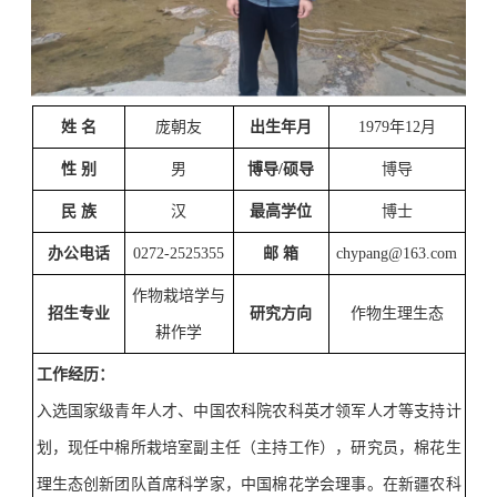
姓
名
庞朝友
出生年月
1979
年
12
月
性
别
男
博导
/
硕导
博导
民
族
汉
最高学位
博士
办公电话
0272-2525355
邮
箱
chypang@163.com
作物栽培学与
招生专业
研究方向
作物生理生态
耕作学
工作经历
：
入选国家级青年人才
、
中国农科院农科英才领军人才
等支持计
划
，现任中棉所栽培室副主任
（主持工作）
，研究员，
棉花生
理生态创新团队首席科学家，
中国棉花学会理事。
在新疆农科