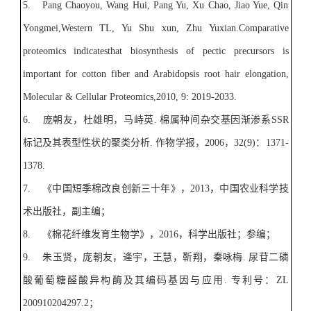
5.
Pang Chaoyou, Wang Hui, Pang Yu, Xu Chao, Jiao Yue, Qin
Yongmei,Western TL, Yu Shu xun, Zhu Yuxian.Comparative
proteomics indicatesthat biosynthesis of pectic precursors is
important for cotton fiber and Arabidopsis root hair elongation,
Molecular & Cellular Proteomics,2010, 9: 2019-2033.
6.
庞朝友，杜雄明，马峙英
.
棉属种间杂交基因渐渗系
SSR
标记及其表型性状的聚类分析
.
作物学报，
2006
，
32(9)
：
1371-
1378.
7.
《中国短季棉改良创新三十年》，
2013
，中国农业科学技
术出版社，副主编；
8.
《棉花纤维发育生物学》，
2016
，科学出版社；参编；
9.
朱玉贤，庞朝友，逄宇，王慧，靳翔，秦咏梅
.
尿苷二磷
酸葡萄糖醛酸异构酶及其编码基因与应用
.
专利号：
ZL
200910204297.2
；