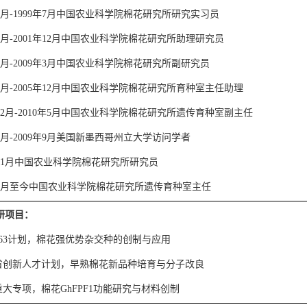
月
-1999
年
7
月中国农业科学院棉花研究所研究实习员
月
-2001
年
12
月中国农业科学院棉花研究所助理研究员
月
-2009
年
3
月中国农业科学院棉花研究所副研究员
月
-2005
年
12
月中国农业科学院棉花研究所育种室主任助理
2
月
-2010
年
5
月中国农业科学院棉花研究所遗传育种室副主任
月
-2009
年
9
月美国新墨西哥州立大学访问学者
1
月中国农业科学院棉花研究所研究员
月至今中国农业科学院棉花研究所遗传育种室主任
研项目：
63
计划，棉花强优势杂交种的创制与应用
省创新人才计划，早熟棉花新品种培育与分子改良
重大专项，棉花
GhFPF1
功能研究与材料创制