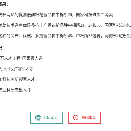
成果
：
麦棉两熟的夏套低酚棉花新品种中棉所
20
，国家科技进步二等奖
辅助技术选育优质多抗丰产棉花新品种中棉所
24
、
27
和
36
，国家科技进步
套种的高产、优质、多抗新品种中棉所
45
、中棉所
35
选育，河南省科技进
况
：
万人才工程
”
国家级人选
万人计划
”
领军人才
年科技创新领军人才
农业科研杰出人才
打印本页
关闭本页