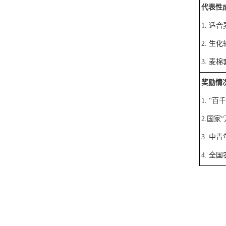
代表性
1.
适合
2.
生化
3.
麦棉
奖励情
1.
“
百千
2.
国家
“
3.
中青
4.
全国