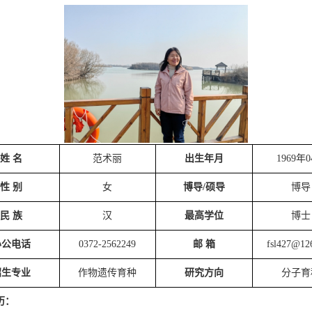
姓
名
范术丽
出生年月
1969
年
0
性
别
女
博导
/
硕导
博导
民
族
汉
最高学位
博士
办公电话
0372-2562249
邮
箱
fsl427@12
招生专业
作物遗传育种
研究方向
分子育
历
：