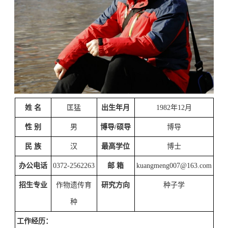
姓
名
匡猛
出生年月
1982
年
12
月
性
别
男
博导
/
硕导
博导
民
族
汉
最高学位
博士
办公电话
0372-2562263
邮
箱
kuangmeng007@163.com
招生专业
作物遗传育
研究方向
种子学
种
工作经历
：