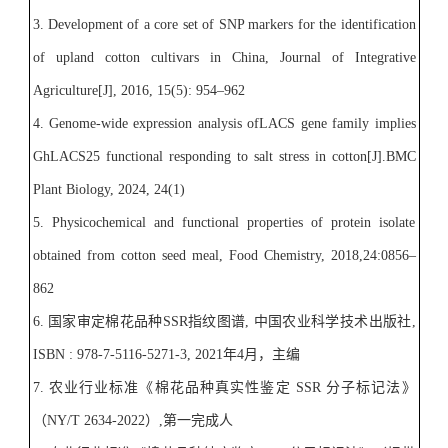
3.
Development of a core set of SNP markers for the identification
of upland cotton cultivars in China, Journal of Integrative
Agriculture
[J]
, 2016, 15(5): 954–962
4.
Genome-wide expression analysis
ofLACS
gene family implies
GhLACS25 functional
responding to salt stress in cotton[J
].BMC
Plant Biology, 2024, 24(1)
5. Physicochemical and functional properties of protein isolate
obtained from cotton seed meal, Food Chemistry, 2018,24:0856–
862
6.
国家审定棉花品种
SSR
指纹图谱
,
中国农业科学技术出版社
,
ISBN : 978-7-5116-5271-3, 2021
年
4
月，主编
7.
农业行业标准《棉花品种真实性鉴定
SSR
分子标记法》
（
NY/T 2634-2022
）
,
第一完成人