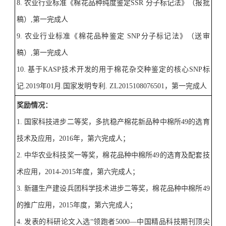
8.
农业行业标准《棉花品种纯度鉴定
SSR
分子标记法》（报批
稿）
,
第一完成人
9.
农业行业标准《棉花品种鉴定
SNP
分子标记法》（送审
稿）
,
第一完成人
10.
基于
KASP
技术开发的用于棉花杂交种鉴定的核心
SNP
标
记
.2019
年
01
月
.
国家发明专利
. ZL2015108076501
，第一完成人
奖励情况
：
1.
国家科技进步二等奖，多抗稳产棉花新品种中棉所
49
的选育
技术及应用，
2016
年，第六完成人；
2.
中华农业科技奖一等奖，棉花品种中棉所
49
的选育及配套技
术应用，
2014-2015
年度，第六完成人；
3.
新疆生产建设兵团科学技术进步二等奖，棉花品种中棉所
49
的推广应用，
2015
年度，第六完成人；
4.
发表的科研论文入选
“
领跑者
5000—
中国精品科技期刊顶尖