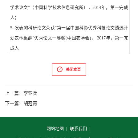
学术论文
”
（中国科学技术信息研究所），
2014
年，第一完成
人；
5.
发表的科研论文荣获
“
第一届中国科协优秀科技论文遴选计
划农林集群
”
优秀论文一等奖
(
中国农学会
)
，
2017
年，第一完
成人
关闭本页
上一篇：
李亚兵
下一篇：
胡冠菁
网站地图 |
联系我们 |