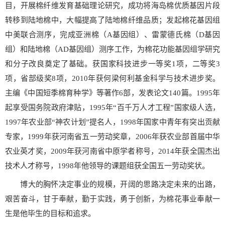
目，开展棉纤维发育基础理论研究，成功将海岛棉优质基因片段
转移到陆地棉中，大幅提高了陆地棉纤维品质；发起棉花基因组
中美联合测序，完成亚洲棉（A基因组）、雷蒙德氏棉（D基因
组）和陆地棉（AD基因组）测序工作，为棉花功能基因组学研究
和分子改良奠定了基础。获国家科技进步一等奖1项，二等奖3
项，省部级奖8项，2010年获何梁何利基金科学与技术进步奖。
主编《中国短季棉育种学》等著作6部，发表论文140篇。1995年
起享受国务院政府津贴，1995年“百千万人才工程”国家级人选，
1997年农业部“神农计划”提名人，1998年国家中青年有突出贡献
专家，1999年获河南省五一劳动奖章，2006年获农业部首届中华
农业英才奖，2009年获河南省中原学者称号，2014年获全国杰出
技术人才称号，1998年他领导的课题组获全国五一劳动奖状。
博大的胸怀决定事业的规模，开阔的思路决定未来的出路，
艰苦奋斗，甘于奉献，勤于实践，勇于创新，为棉花事业奉献一
生是他毕生的目标和追求。