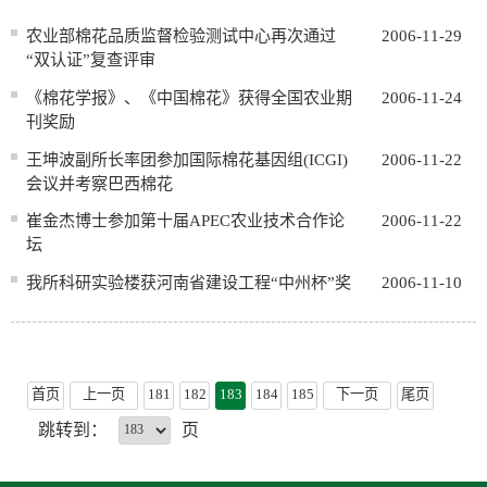
农业部棉花品质监督检验测试中心再次通过
2006-11-29
“双认证”复查评审
《棉花学报》、《中国棉花》获得全国农业期
2006-11-24
刊奖励
王坤波副所长率团参加国际棉花基因组(ICGI)
2006-11-22
会议并考察巴西棉花
崔金杰博士参加第十届APEC农业技术合作论
2006-11-22
坛
我所科研实验楼获河南省建设工程“中州杯”奖
2006-11-10
首页
上一页
181
182
183
184
185
下一页
尾页
跳转到：
页