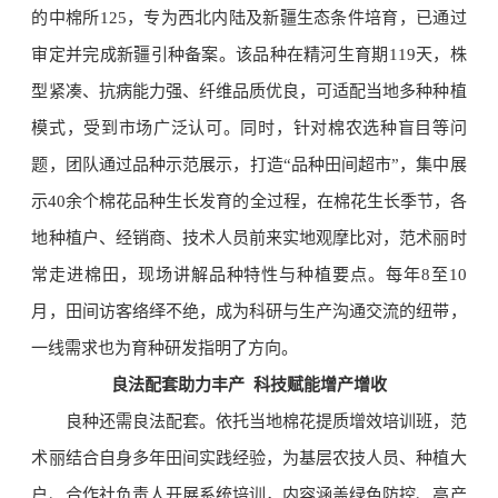
的中棉所125，专为西北内陆及新疆生态条件培育，已通过
审定并完成新疆引种备案。该品种在精河生育期119天，株
型紧凑、抗病能力强、纤维品质优良，可适配当地多种种植
模式，受到市场广泛认可。同时，针对棉农选种盲目等问
题，团队通过品种示范展示，打造“品种田间超市”，集中展
示40余个棉花品种生长发育的全过程，在棉花生长季节，各
地种植户、经销商、技术人员前来实地观摩比对，范术丽时
常走进棉田，现场讲解品种特性与种植要点。每年8至10
月，田间访客络绎不绝，成为科研与生产沟通交流的纽带，
一线需求也为育种研发指明了方向。
良法配套助力丰产 科技赋能增产增收
良种还需良法配套。依托当地棉花提质增效培训班，范
术丽结合自身多年田间实践经验，为基层农技人员、种植大
户、合作社负责人开展系统培训，内容涵盖绿色防控、高产