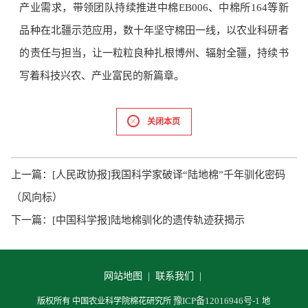
产业需求，带领团队持续推进中棉EB006、中棉所164等新
品种在北疆示范应用，数十年坚守棉田一线，以农业科研者
的责任与担当，让一粒粒良种扎根博州、辐射全疆，持续书
写着科技兴农、产业富民的新篇章。
关闭本页
上一篇：
[人民政协报]我国科学家破译“陆地棉”千年驯化密码
（风向标）
下一篇：
[中国科学报]陆地棉驯化的遗传轨迹获揭示
网站地图 |
联系我们 |
豫ICP备12016946号-1
版权所有 中国农业科学院棉花研究所
地