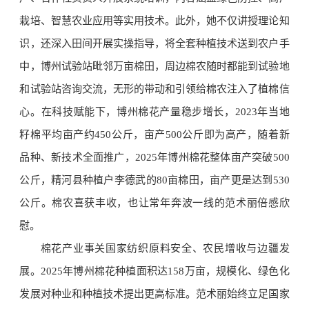
栽培、智慧农业应用等实用技术。此外，她不仅讲授理论知
识，还深入田间开展实操指导，将全套种植技术送到农户手
中，博州试验站毗邻万亩棉田，周边棉农随时都能到试验地
和试验站咨询交流，无形的带动和引领给棉农注入了植棉信
心。在科技赋能下，博州棉花产量稳步增长，2023年当地
籽棉平均亩产约450公斤，亩产500公斤即为高产，随着新
品种、新技术全面推广，2025年博州棉花整体亩产突破500
公斤，精河县种植户李德武的80亩棉田，亩产更是达到530
公斤。棉农喜获丰收，也让常年奔波一线的范术丽倍感欣
慰。
棉花产业事关国家纺织原料安全、农民增收与边疆发
展。2025年博州棉花种植面积达158万亩，规模化、绿色化
发展对种业和种植技术提出更高标准。范术丽始终立足国家