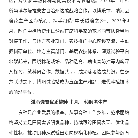
区，对优质早熟棉种与配套技术需求迫切。2020年，中棉
所与博尔塔拉蒙古自治州达成战略合作，以博乐市、精河县
棉花主产区为核心，携手打造“中长绒棉之乡”。2023年4
月，时任中棉所博州试验站首席科学家的范术丽带队赴当地
对接工作，与地方农业部门、农技推广中心座谈交流，主动
把科研单位、地方主管部门、基层农技体系、灌溉试验平台
串联起来，围绕棉花栽培、品种选育、病虫害防控等内容深
入探讨，就科研合作、数据共享、成果落地达成共识，在多
方联动之下，博州试验站成为直面生产难题、迭代种植技术
的前沿平台。
潜心选育优质棉种 扎根一线服务生产
良种是产业发展的根基。从事育种工作多年，范术丽始
终坚持立足田间需求研发品种，持续跟踪田间表现、优化品
种性状，推动良种从试验田走向规模化种植。团队参与选育