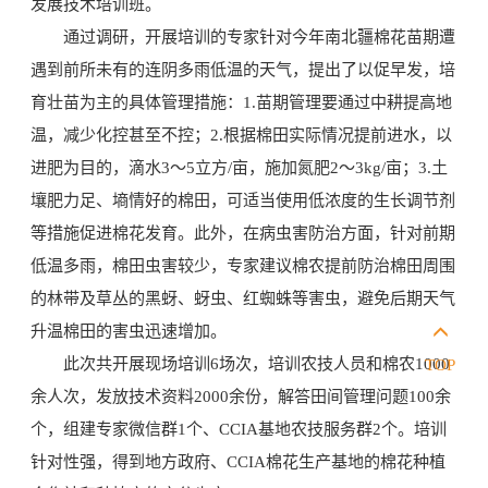
发展技术培训班。
通过调研，开展培训的专家针对今年南北疆棉花苗期遭
遇到前所未有的连阴多雨低温的天气，提出了以促早发，培
育壮苗为主的具体管理措施：1.苗期管理要通过中耕提高地
温，减少化控甚至不控；2.根据棉田实际情况提前进水，以
进肥为目的，滴水3～5立方/亩，施加氮肥2～3kg/亩；3.土
壤肥力足、墒情好的棉田，可适当使用低浓度的生长调节剂
等措施促进棉花发育。此外，在病虫害防治方面，针对前期
低温多雨，棉田虫害较少，专家建议棉农提前防治棉田周围
的林带及草丛的黑蚜、蚜虫、红蜘蛛等害虫，避免后期天气
升温棉田的害虫迅速增加。
此次共开展现场培训6场次，培训农技人员和棉农1000
TOP
余人次，发放技术资料2000余份，解答田间管理问题100余
个，组建专家微信群1个、CCIA基地农技服务群2个。培训
针对性强，得到地方政府、CCIA棉花生产基地的棉花种植