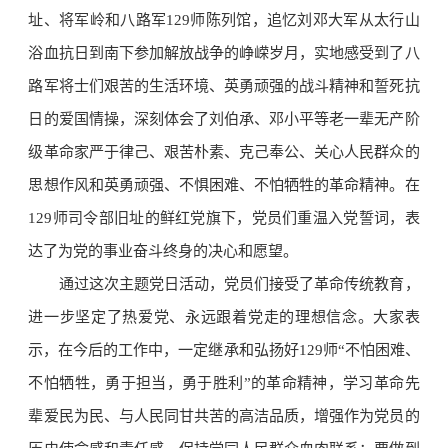
址、将军岭和八路军129师陈列馆，追忆刘邓大军从太行山
浴血抗日到南下参加解放战争的峥嵘岁月，实地感受到了八
路军将士们艰苦的生活环境、英勇顽强的战斗精神和誓死抗
日的爱国情操，深刻体会了刘伯承、邓小平等老一辈无产阶
级革命家严于律己、艰苦朴素、克己奉公、关心人民群众的
思想作风和英勇顽强、不惧困难、不怕牺牲的革命精神。在
129师司令部旧址的鲜红党旗下，党员们
重
温入党誓词
，表
达了为党的事业奋斗终身的决心和愿望。
通过这次主题党日活动，党员们接受了革命传统教育，
进一步坚定了热爱党、永远跟着党走的理想信念。大家表
示，在今后的工作中，一定继承和弘扬好129师“不怕困难、
不怕牺牲，勇于担当，勇于胜利”的革命精神，学习革命先
辈爱民为民、与人民同甘共苦的高洁品质，增强作为党员的