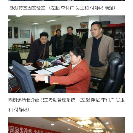
参观转基因实验室 （左起 李付广 吴玉和 付静彬 隋斌）
喻树迅所长介绍职工考勤管理系统 （左起 隋斌 李付广 吴玉
和 付静彬）