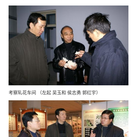
考察轧花车间 （左起 吴玉和 侯志勇 郭红宇）