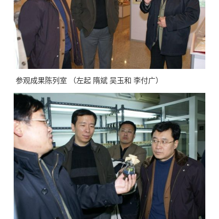
参观成果陈列室 （左起 隋斌 吴玉和 李付广）