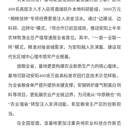
498名高层次人才入驻将直接跃升本地科研能级，3000万元
“揭榜挂帅”专项经费更是注入资金活水。通过“边建设、边
科研、边转化”模式，7项合作已初显成效，推动安阳上半年
农林牧渔业总产值增速居全省首位。其中，“一县一业联一
所”模式，精准对接县域需求，为安阳融入京津冀、建设现
代化区域中心强市筑牢产业根基。
放眼全省，基地更是构建农业新质生产力的核心载体。
基地可联动安阳400余万亩高标准农田打造技术示范样板，
为全省粮食单产提升提供关键支撑；安钢转炉废气制蛋白饲
料等项目，更拓展农业产业链边界，为河南从“中原粮仓”向
“农业强省”转型注入澎湃动能，彰显粮食主产区的创新担
当。
在全国层面，该基地更加注重央地农业科技合作新范