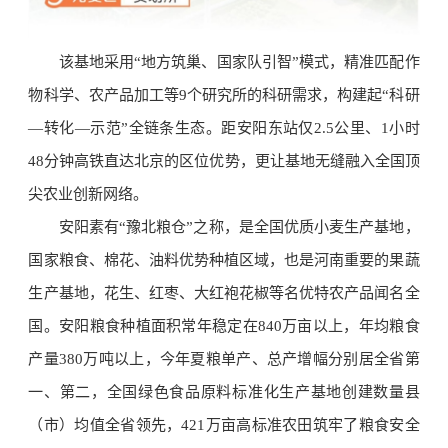
该基地采用“地方筑巢、国家队引智”模式，精准匹配作
物科学、农产品加工等9个研究所的科研需求，构建起“科研
—转化—示范”全链条生态。距安阳东站仅2.5公里、1小时
48分钟高铁直达北京的区位优势，更让基地无缝融入全国顶
尖农业创新网络。
安阳素有“豫北粮仓”之称，是全国优质小麦生产基地，
国家粮食、棉花、油料优势种植区域，也是河南重要的果蔬
生产基地，花生、红枣、大红袍花椒等名优特农产品闻名全
国。安阳粮食种植面积常年稳定在840万亩以上，年均粮食
产量380万吨以上，今年夏粮单产、总产增幅分别居全省第
一、第二，全国绿色食品原料标准化生产基地创建数量县
（市）均值全省领先，421万亩高标准农田筑牢了粮食安全