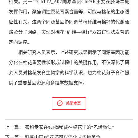
相关。另一个GhTT2_A07同源基因GhPAR主要在胚珠早期
发挥作用，聚焦调控原花青素含量等，可能与棉花的生态适
应性有关。这两个同源基因协同调节棉纤维与棉籽的代谢通
路及分子网络，实现对棉花“纤维—棉籽”双器官性状发育的
定向调控。
相关研究人员表示，上述研究成果揭示了同源基因功能
分化在棉花重要性状形成过程中的关键作用，不仅深化了研
究人员对棉花发育生物学的科学认识，也为棉花分子育种提
供了重要基因资源和多组学数据支撑。
关闭本页
上一篇：
[农科专家在线]揭秘藏在棉花里的“乙烯魔法”
下一篇：
[科普中国]棉花还可以演化成多种美食