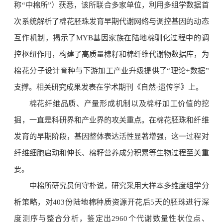
称“中棉所”）获悉，该所联合多家单位，利用多组学数据首
次系统解析了棉花胚珠发育早期代谢网络与调控基因的动态
互作机制，揭示了MYB基因家族在陆地棉驯化过程中的调
控枢纽作用，构建了高质量棉籽和棉纤维代谢物数据库，为
棉花分子设计育种与下游加工产业升级提供了“理论+数据”
支撑。相关研究成果发表在学术期刊《自然·遗传学》上。
棉花纤维品质、产量形成机制以及棉籽加工价值的挖
掘，一直是科研界和产业界的攻关重点。在棉花胚珠和纤维
发育的早期阶段，基因整体表达活性显著增强，这一过程对
纤维细胞启动和伸长、棉籽营养成分积累等生物过程至关重
要。
中棉所研究员何守朴说，研究采用大样本多维度组学分
析策略，对403份陆地棉种质资源开花后5天的胚珠进行深
度测序与整合分析，鉴定出2960个代谢数量性状位点、