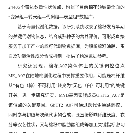
24485个表达数量性状位点，构建了目前棉花领域最全面的
“变异组—转录组—代谢组—表型组”数据库。
基于海量代谢组数据，该研究系统收录了棉籽发育早期
的关键代谢物信息，结合成熟种子的营养评价，可形成直接
服务于加工产业的棉籽代谢物数据库，为解析棉籽油脂、蛋
白及功能活性成分合成机制，提供了精准数据参考。
研究还发现，棉花A07染色体上的关键调控位点
ME_A07在陆地棉驯化过程中发挥重要作用，可能是棉纤维
从“有色（棕）不可利用”转变为“无色（白）可利用”的关键
开关。进一步研究证实，MYB基因家族成员GhTT2_A07是
该位点的关键基因。GhTT2_A07可通过跨代谢通路调控，
同时参与初级与次级代谢物合成，既直接影响纤维长度、衣
分等农艺性状，又与棉籽中脂肪酸组成等加工关键指标密切