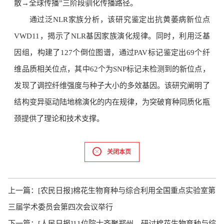
散→全球传播”三阶段驯化传播路径。
通过泛NLR家族分析，该研究鉴定出抗黄萎病新位点
VWD11，揭示了NLR基因家族演化规律。同时，利用泛基
因组，构建了127个倒位图谱，通过PAV标记鉴定出69个纤
维品质相关位点，其中62个为SNP标记未检测到的新位点，
发现了调控纤维强度与种子大小的多效基因。该研究阐明了
结构变异驱动陆地棉演化的内在规律，为突破育种同质化瓶
颈提供了理论和技术支撑。
关闭本页
上一篇：
[农民日报]棉花生物育种与综合利用全国重点实验室第
三届学术委员会第四次会议举行
下一篇：
[人民日报]11位院士齐聚郑州，研讨棉花生物育种与综