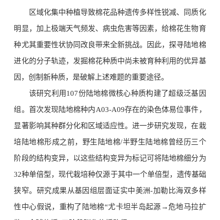
区域化集中种植导致棉花品种遗传多样性锐减、同质化
明显，加上极端天气频发、病虫危害等因素，给棉花生物育
种尤其重要性状协同改良带来全新挑战。因此，探寻陆地棉
进化的分子轨迹，发掘棉花种质中尚未被育种利用的优异基
因，创制新种质，是破解上述难题的重要途径。
该研究利用107份陆地棉微核心种质构建了超级泛基因
组。首次发现陆地棉种内A03-A09存在的染色体易位事件，
显著影响其种群分化和区域适应性。进一步研究发现，在栽
培陆地棉形成之前，野生陆地棉/半野生陆地棉曾经历三个
阶段的结构变异，以这些结构变异为标记可将陆地棉细分为
32种单倍型，现代栽培种仅源于其中一个单倍型，遗传基础
狭窄。研究成果从基因组层面证实中美洲-加勒比海双多样
性中心假说，重构了陆地棉“尤卡坦半岛起源→危地马拉扩