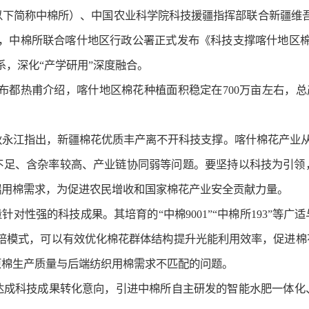
（以下简称中棉所）、中国农业科学院科技援疆指挥部联合新疆维
上，中棉所联合喀什地区行政公署正式发布《科技支撑喀什地区棉
系，深化“产学研用”深度融合。
都热甫介绍，喀什地区棉花种植面积稳定在700万亩左右，总产
永江指出，新疆棉花优质丰产离不开科技支撑。喀什棉花产业从“规
不足、含杂率较高、产业链协同弱等问题。要坚持以科技为引领
端用棉需求，为促进农民增收和国家棉花产业安全贡献力量。
针对性强的科技成果。其培育的“中棉9001”“中棉所193”等
光效栽培模式，可以有效优化棉花群体结构提升光能利用效率，促
原棉生产质量与后端纺织用棉需求不匹配的问题。
达成科技成果转化意向，引进中棉所自主研发的智能水肥一体化