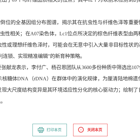
度倒位的全基因组分布图谱，揭示其在抗虫性与纤维色泽等重要
抗虫性相关；在A07染色体，Lc1位点所决定的棕色纤维表型
虫性或理想纤维色泽时，可能会在无意中引入大量非目标性状的基
利连锁、实现精准编辑”的新育种策略。
张献龙表示，李付广、杨召恩团队从3600多份种质中筛选出10
核糖体DNA（rDNA）在群体中的演化规律，为厘清陆地棉
发现大尺度结构变异是其环境适应性分化的核心驱动力；绘制了
具。
打印本页
关闭本页