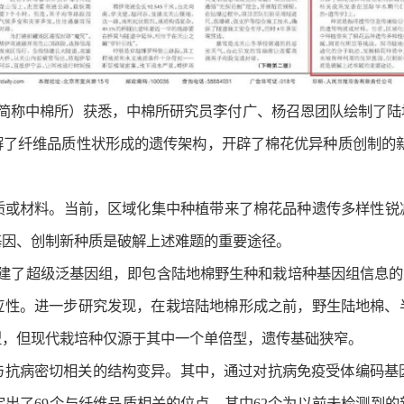
（简称中棉所）获悉，中棉所研究员李付广、杨召恩团队绘制了陆
解了纤维品质性状形成的遗传架构，开辟了棉花优异种质创制的新
质或材料。当前，区域化集中种植带来了棉花品种遗传多样性锐
基因、创制新种质是破解上述难题的重要途径。
建了超级泛基因组，即包含陆地棉野生种和栽培种基因组信息的总
应性。进一步研究发现，在栽培陆地棉形成之前，野生陆地棉、
型，但现代栽培种仅源于其中一个单倍型，遗传基础狭窄。
与抗病密切相关的结构变异。其中，通过对抗病免疫受体编码基因
定出了69个与纤维品质相关的位点，其中62个为以前未检测到