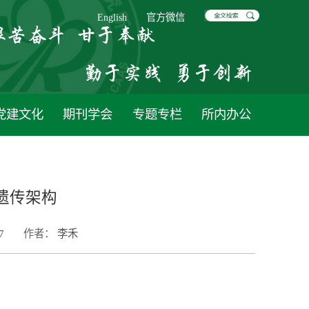
English
官方微信
党建文化
期刊学会
专题专栏
所内办公
遗传架构
7
作者：
李禾