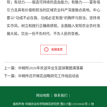
现；有动力——锻造可持续的造血能力；有魅力——富有吸
引力且具有价值和担当的区域农业科产深度融合高地。中心
要以“功成不必在我、功成必定有我”的胸怀与担当，坚持务
实作风，树立和践行正确政绩观，全面融入安阳农业农村发
展大局，交出一份不负时代、不负人民的答卷。
关闭本页
上一篇：
中棉所2026年欢送毕业生篮球赛圆满落幕
下一篇：
中棉所召开棉花战略研究工作组启动会
网站地图 |
联系我们 |
豫ICP备12016946号-1
版权所有 中国农业科学院棉花研究所
地