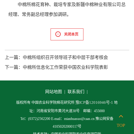
中棉所棉花育种、栽培专家及新疆中棉种业有限公司总
经理、常务副总经理参加调研。
关闭本页
上一篇：
中棉所组织召开领导班子和中层干部考核会
下一篇：
中棉所信息化工作荣获中国农业科学院表彰
网站地图 |
联系我们 |
豫ICP备12016946号-1
版权所有 中国农业科学院棉花研究所
地
址：河南省安阳市黄河大道38号 邮编：455000
Tel：(0372)2562200 E-mail：mianhuasuo@caas.cn 豫公网安备
TOP
41050202000117号