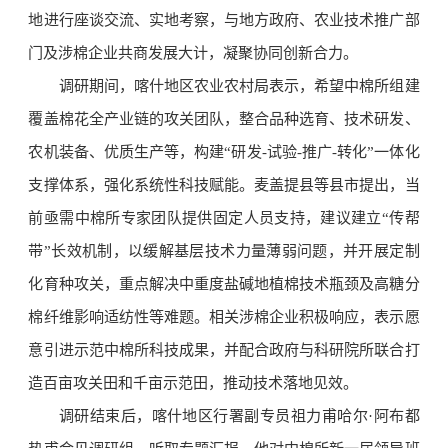
地进行座谈交流、实地考察，与地方政府、农业技术推广部
门及涉棉企业共商发展大计，凝聚协同创新合力。
调研期间，喀什地区农业农村局表示，希望中棉所组建
覆盖棉花全产业链的攻关团队，整合品种选育、技术研发、
农机装备、优质生产等，构建“研发-试验-推广-转化”一体化
支撑体系，强化系统性科技赋能。麦盖提县等县市提出，当
前亟需中棉所专家团队提供固定人员支持，建议建立“传帮
带”长效机制，以缓解基层技术力量薄弱问题，并开展定制
化育种攻关，重点解决中重度盐碱地植棉技术瓶颈及高糖分
棉纤维影响适纺性等难题。相关涉棉企业积极响应，表示愿
意引进示范中棉所科技成果，并配合政府与科研院所联合打
造百亩攻关田和千亩示范田，推动技术落地见效。
调研结束后，喀什地区行署副专员祖力甫哈尔·阿布都