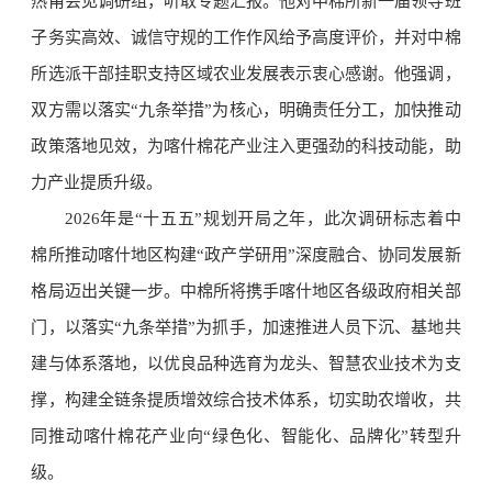
热甫会见调研组，听取专题汇报。他对中棉所新一届领导班
子务实高效、诚信守规的工作作风给予高度评价，并对中棉
所选派干部挂职支持区域农业发展表示衷心感谢。他强调，
双方需以落实“九条举措”为核心，明确责任分工，加快推动
政策落地见效，为喀什棉花产业注入更强劲的科技动能，助
力产业提质升级。
2026年是“十五五”规划开局之年，此次调研标志着中
棉所推动喀什地区构建“政产学研用”深度融合、协同发展新
格局迈出关键一步。中棉所将携手喀什地区各级政府相关部
门，以落实“九条举措”为抓手，加速推进人员下沉、基地共
建与体系落地，以优良品种选育为龙头、智慧农业技术为支
撑，构建全链条提质增效综合技术体系，切实助农增收，共
同推动喀什棉花产业向“绿色化、智能化、品牌化”转型升
级。