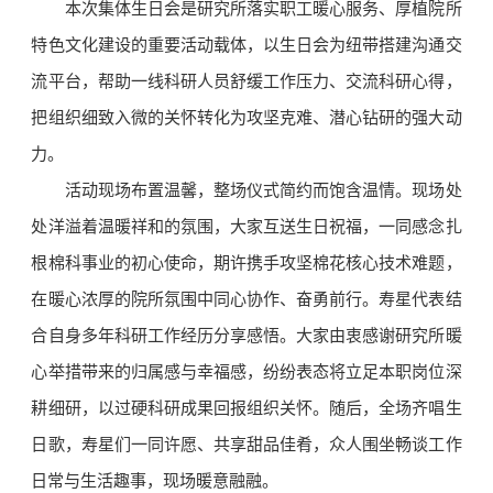
本次集体生日会是研究所落实职工暖心服务、厚植院所
特色文化建设的重要活动载体，以生日会为纽带搭建沟通交
流平台，帮助一线科研人员舒缓工作压力、交流科研心得，
把组织细致入微的关怀转化为攻坚克难、潜心钻研的强大动
力。
活动现场布置温馨，整场仪式简约而饱含温情。现场处
处洋溢着温暖祥和的氛围，大家互送生日祝福，一同感念扎
根棉科事业的初心使命，期许携手攻坚棉花核心技术难题，
在暖心浓厚的院所氛围中同心协作、奋勇前行。寿星代表结
合自身多年科研工作经历分享感悟。大家由衷感谢研究所暖
心举措带来的归属感与幸福感，纷纷表态将立足本职岗位深
耕细研，以过硬科研成果回报组织关怀。随后，全场齐唱生
日歌，寿星们一同许愿、共享甜品佳肴，众人围坐畅谈工作
日常与生活趣事，现场暖意融融。