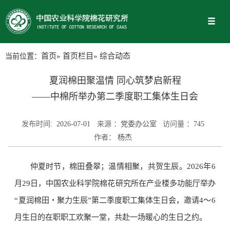
当前位置：
首页
»
首页栏目
» 综合动态
夏润棉田聚温情 同心筑梦启新程
——中棉所举办第二季度职工集体生日会
发布时间:
2026-07-01
来源 ：
党委办公室
访问量 ：
745
作者：
杨杰
仲夏时节，棉田叠翠；温情相聚，共贺生辰。2026年6
月29日，中国农业科学院棉花研究所在产业楼多功能厅举办
“夏润棉田・聚力生辰”第二季度职工集体生日会，邀请4～6
月生日的在职职工欢聚一堂，共赴一场暖心的生日之约。