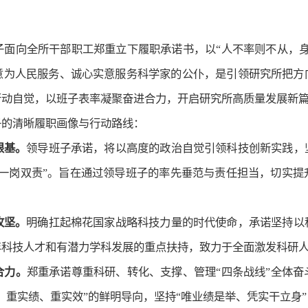
子面向全所干部职工郑重立下履职承诺书，以“人不率则不从，身
意为人民服务、诚心实意服务科学家的公仆，是引领研究所把方
行动自觉，以班子表率凝聚奋进合力，开启研究所高质量发展新
子的清晰履职画像与行动路线：
根基。
领导班子承诺，将以高度的政治自觉引领科技创新实践，
“一岗双责”。旨在通过领导班子的率先垂范与责任担当，切实提
攻坚。
明确扛起棉花国家战略科技力量的时代使命，承诺坚持以
年科技人才和有潜力学科发展的重点扶持，致力于全面激发科研
合力。
郑重承诺尊重科研、转化、支撑、管理“四条战线”全体
、重实绩、重实效”的鲜明导向，坚持“唯业绩是举、凭实干立身