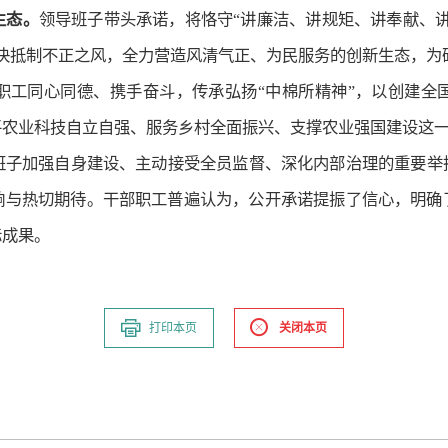
生态。
领导班子带头承诺，将恪守“讲廉洁、讲规矩、讲奉献、
念，坚决抵制不正之风，全力营造风清气正、为民服务的创新生态，
职工同心同德、携手奋斗，传承弘扬“中棉所精神”，以创建全
平农业科技自立自强、服务乡村全面振兴、支撑农业强国建设这
班子加强自身建设、主动接受全员监督、深化内部治理的重要举
响与热切期待。干部职工普遍认为，公开承诺提振了信心，明确
际成果。
打印本页
关闭本页