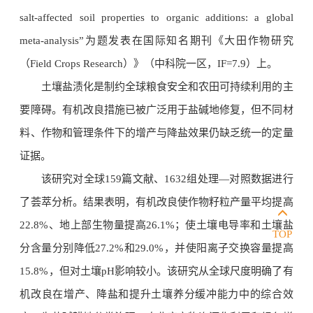
salt-affected soil properties to organic additions: a global
meta-analysis”为题发表在国际知名期刊《大田作物研究
（Field Crops Research）》（中科院一区，IF=7.9）上。
土壤盐渍化是制约全球粮食安全和农田可持续利用的主
要障碍。有机改良措施已被广泛用于盐碱地修复，但不同材
料、作物和管理条件下的增产与降盐效果仍缺乏统一的定量
证据。
该研究对全球159篇文献、1632组处理—对照数据进行
了荟萃分析。结果表明，有机改良使作物籽粒产量平均提高
22.8%、地上部生物量提高26.1%；使土壤电导率和土壤盐
TOP
分含量分别降低27.2%和29.0%，并使阳离子交换容量提高
15.8%，但对土壤pH影响较小。该研究从全球尺度明确了有
机改良在增产、降盐和提升土壤养分缓冲能力中的综合效