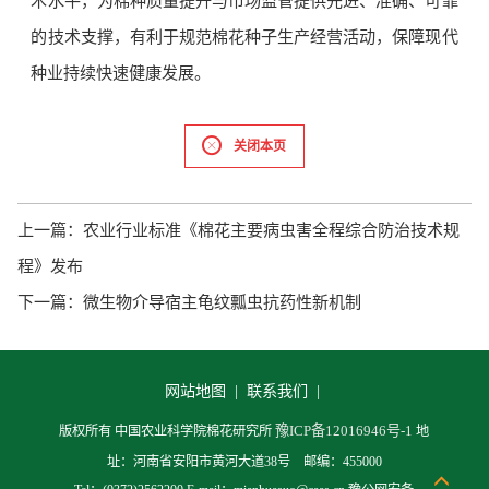
术水平，为棉种质量提升与市场监管提供先进、准确、可靠
的技术支撑，有利于规范棉花种子生产经营活动，保障现代
种业持续快速健康发展。
关闭本页
上一篇：
农业行业标准《棉花主要病虫害全程综合防治技术规
程》发布
下一篇：
微生物介导宿主龟纹瓢虫抗药性新机制
网站地图 |
联系我们 |
豫ICP备12016946号-1
版权所有 中国农业科学院棉花研究所
地
址：河南省安阳市黄河大道38号 邮编：455000