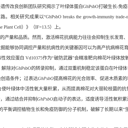
遗传改良创新团队研究揭示了叶绿体蛋白GhPsbO打破生长-免
 breaks the growth-immunity trade-off by simultan
ant Cell）》（IF=13.5）上。
花的产量和品质。然而，激活棉花抗病能力往往会抑制生长发育、
发掘能够协同调控产量和抗病性的关键基因可以为高产抗病棉花
效应蛋白 Vd10375作为“破防武器”会精准靶向棉花叶绿体放
，解除对GhPsbO的转录抑制，通过双重机制稳定该蛋白在叶绿
染创造条件；过表达
GhPsbO
提高棉花的光合效率、促进木质素的
会使叶绿体中活性氧大量积累，从而提高棉花对大丽轮枝菌的抗
活，通过结合并抑制
GhPsbO
启动子的表达，适度诱导活性氧积累
核心的平衡调控植物生长和免疫防御的分子机制，破解了长期以来“
。