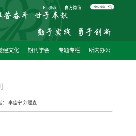
English
官方微信
党建文化
期刊学会
专题专栏
所内办公
制
者：
李佳宁 刘理森