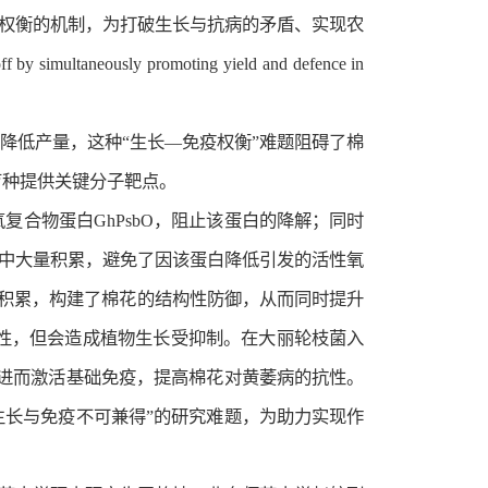
疫权衡的机制，为打破生长与抗病的矛盾、实现农
eously promoting yield and defence in
降低产量，这种“生长—免疫权衡”难题阻碍了棉
育种提供关键分子靶点。
氧复合物蛋白GhPsbO，阻止该蛋白的降解；同时
体中大量积累，避免了因该蛋白降低引发的活性氧
积累，构建了棉花的结构性防御，从而同时提升
性，但会造成植物生长受抑制。在大丽轮枝菌入
进而激活基础免疫，提高棉花对黄萎病的抗性。
生长与免疫不可兼得”的研究难题，为助力实现作