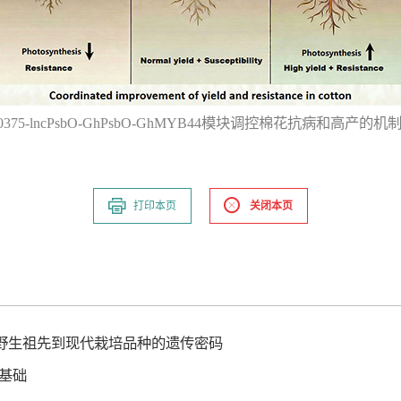
10375-lncPsbO-GhPsbO-GhMYB44模块调控棉花抗病和高产的机
打印本页
关闭本页
从野生祖先到现代栽培品种的遗传密码
基础