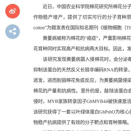
近日，中国农业科学院棉花研究所棉花分子
作物稳产增产，提供了切实可行的分子育种思路。相关研究成果以“GhPsbO
cotton”为题发表在国际知名期刊《植物细胞（The Pl
黄萎病被称为棉花的“癌症”，严重影响棉
花育种同时实现高产和抗病两大目标。因此，
该研究发现黄萎病菌入侵棉花时，会分泌毒性
抑制该蛋白的天然反义长链非编码RNA的转录
迸发，进而削弱棉花免疫反应，为黄萎病菌侵
棉花的产量和抗病性。意外的是，敲除该蛋白
侵时，MYB家族转录因子GhMYB44被快速激
该研究获得了一套以叶绿体蛋白GhPsbO为
物稳产抗病提供了有效的分子靶点和育种策略