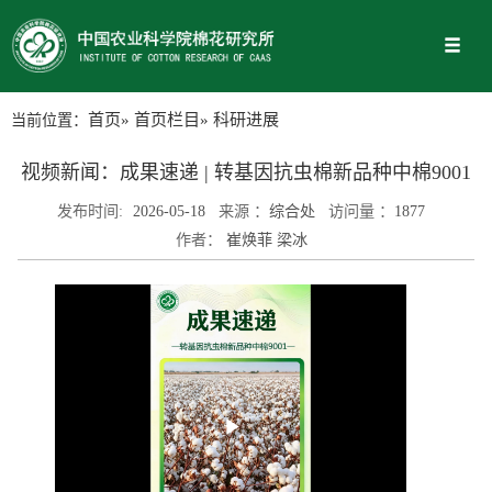
当前位置：
首页
»
首页栏目
» 科研进展
视频新闻：成果速递 | 转基因抗虫棉新品种中棉9001
发布时间:
2026-05-18
来源 ：
综合处
访问量 ：
1877
作者：
崔焕菲 梁冰
Play