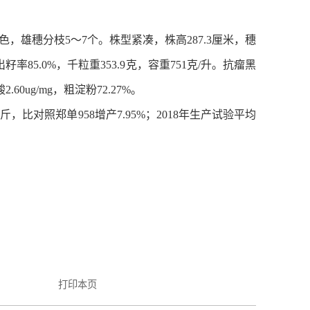
，雄穗分枝5～7个。株型紧凑，株高287.3厘米，穗
率85.0%，千粒重353.9克，容重751克/升。抗瘤黑
ug/mg，粗淀粉72.27%。
斤，比对照郑单958增产7.95%；2018年生产试验平均