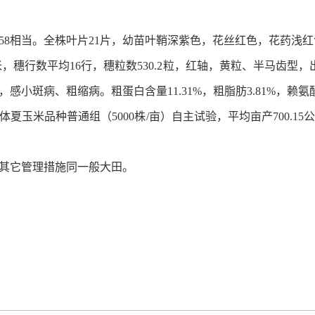
958相当。全株叶片21片，幼苗叶鞘深紫色，花丝红色，花药浅红色
厘米，穗行数平均16行，穗粒数530.2粒，红轴，黄粒、半马齿型，出籽
病、粗缩病。粗蛋白含量11.31%，粗脂肪3.81%，赖氨酸2.60
合体夏玉米品种普通组（5000株/亩）自主试验，平均亩产700.15公
株，其它管理措施同一般大田。