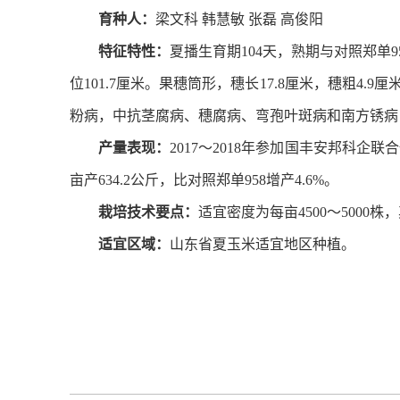
育种人：
梁文科 韩慧敏 张磊 高俊阳
特征特性：
夏播生育期104天，熟期与对照郑单
位101.7厘米。果穗筒形，穗长17.8厘米，穗粗4.9
粉病，中抗茎腐病、穗腐病、弯孢叶斑病和南方锈病，感小斑
产量表现：
2017～2018年参加国丰安邦科企联
亩产634.2公斤，比对照郑单958增产4.6%。
栽培技术要点：
适宜密度为每亩4500～5000
适宜区域：
山东省夏玉米适宜地区种植。