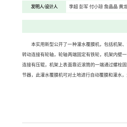
李超 彭军 付小琼 詹晶晶 黄
发明人/设计人
本实用新型公开了一种灌水覆膜机，包括机架、
转动连接有轮轴，轮轴两端固定有铁轮，机架内壁一
连接有压辊，机架上表面靠近滚筒的一端通过螺栓固
节器，此灌水覆膜机可对土地进行自动覆膜和灌水，