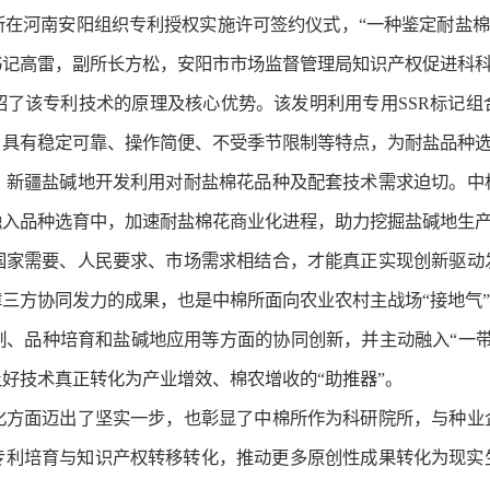
究所在河南安阳组织专利授权实施许可签约仪式，“一种鉴定耐盐棉花
书记高雷，副所长方松，安阳市市场监督管理局知识产权促进科
绍了该专利技术的原理及核心优势。该发明利用专用SSR标记组
，具有稳定可靠、操作简便、不受季节限制等特点，为耐盐品种
，新疆盐碱地开发利用对耐盐棉花品种及配套技术需求迫切。中
融入品种选育中，加速耐盐棉花商业化进程，助力挖掘盐碱地生
国家需要、人民要求、市场需求相结合，才能真正实现创新驱动
三方协同发力的成果，也是中棉所面向农业农村主战场“接地气”
制、品种培育和盐碱地应用等方面的协同创新，并主动融入“一带
好技术真正转化为产业增效、棉农增收的“助推器”。
化方面迈出了坚实一步，也彰显了中棉所作为科研院所，与种业
专利培育与知识产权转移转化，推动更多原创性成果转化为现实